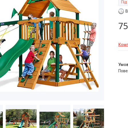
Під
В
75
Комп
пов