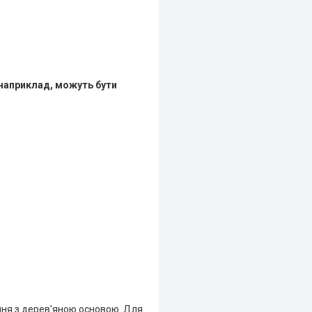
наприклад, можуть бути
ння з дерев'яною основою. Для