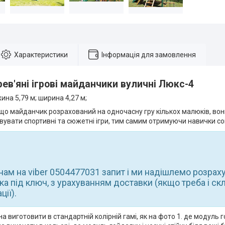
Характеристики
Інформація для замовлення
ев'яні ігрові майданчики вуличні Люкс-4
ина 5,79 м; ширина 4,27 м;
що майданчик розрахований на одночасну гру кількох малюків, вон
увати спортивні та сюжетні ігри, тим самим отримуючи навички со
нам на viber 0504477031 запит і ми надішлемо розрах
а під ключ, з урахуванням доставки (якщо треба і ск
ії).
 виготовити в стандартній колірній гамі, як на фото 1. де модуль 