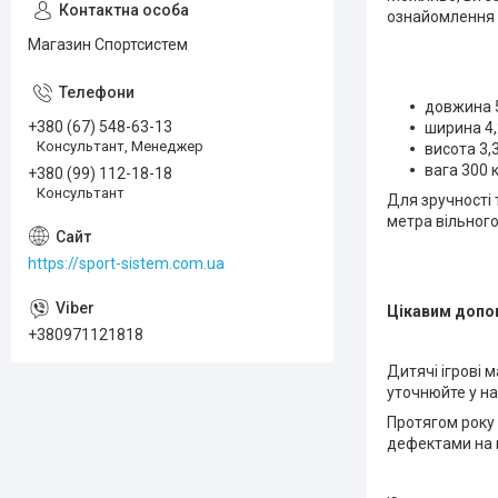
ознайомлення 
Магазин Спортсистем
довжина 5
+380 (67) 548-63-13
ширина 4,
Консультант, Менеджер
висота 3,3
вага 300 к
+380 (99) 112-18-18
Консультант
Для зручності 
метра вільного
https://sport-sistem.com.ua
Цікавим допов
+380971121818
Дитячі ігрові 
уточнюйте у н
Протягом року
дефектами на н