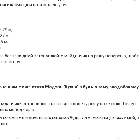
висилаємо ціни на комплектуючі.
,79 м;
27 м;
5 м;
г.
та безпеки дітей встановлюйте майданчик на рівну поверхню, щоб з
 простору.
ненням може стати Модуль "Кухня" в будь-якому вподобаному 
майданчики встановлюють на підготовлену рівну поверхню. Точну вар
аших менеджерів.
 з моменту встановлення міняємо будь-які елементи дитячих майд
ові.