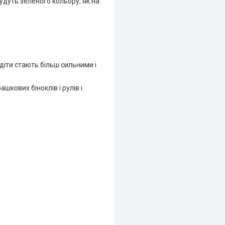
будуть зеленого кольору, як на
діти стають більш сильними і
шкових біноклів і рулів і