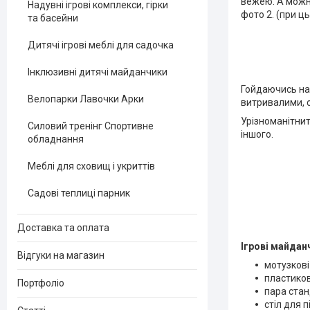
вежею. А можна
Надувні ігрові комплекси, гірки
фото 2. (при ц
та басейни
Дитячі ігрові меблі для садочка
Інклюзивні дитячі майданчики
Гойдаючись на 
Велопарки Лавочки Арки
витривалими, 
Урізноманітнит
Силовий тренінг Спортивне
іншого.
обладнання
Меблі для сховищ і укриттів
Садові теплиці парник
Доставка та оплата
Ігрові майдан
Відгуки на магазин
мотузкові
пластиков
Портфоліо
пара стан
стіл для п