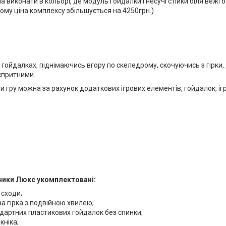
 виконати в кольорі, де модуль гойдалки і несучі стійки біля вежі 
ьому ціна комплексу збільшується на 4250грн.)
гойдалках, піднімаючись вгору по скеледрому, скочуючись з гірки, 
спритними.
и гру можна за рахунок додаткових ігрових елементів, гойдалок, ігра
чики Люкс укомплектовані:
 сходи;
а гірка з подвійною хвилею;
дартних пластикових гойдалок без спинки;
ікніка;