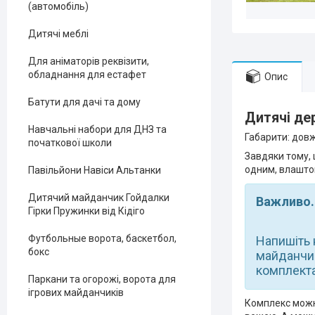
(автомобіль)
Дитячі меблі
Для аніматорів реквізити,
обладнання для естафет
Опис
Батути для дачі та дому
Дитячі дер
Навчальні набори для ДНЗ та
Габарити: довж
початкової школи
Завдяки тому, 
одним, влаштов
Павільйони Навіси Альтанки
Дитячий майданчик Гойдалки
Важливо.
Гірки Пружинки від Кідіго
Футбольные ворота, баскетбол,
Напишіть 
бокс
майданчик
комплектац
Паркани та огорожі, ворота для
ігрових майданчиків
Комплекс можна