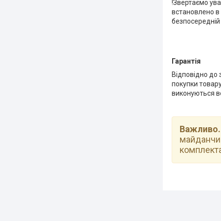
!Звертаємо ув
встановлено в 
безпосередній 
Гарантія
Відповідно до 
покупки товару,
виконуються вс
Важливо
майданчик
комплектац