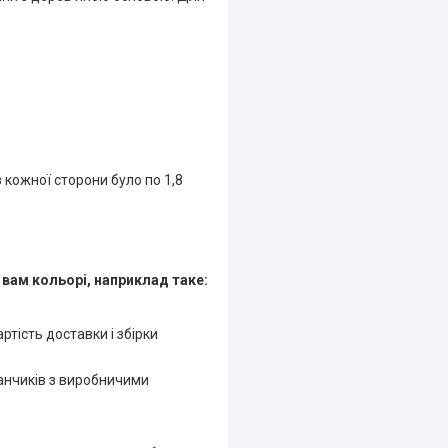
 кожної сторони було по 1,8
вам кольорі, наприклад таке:
тість доставки і збірки
анчиків з виробничими