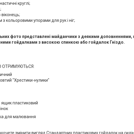
настичні круглі;
;
 віконець;
 з кольоровими упорами для рук і ніг;
льних фото представлені майданчики з деякими доповненнями, 
ними гойдалками з високою спинкою або гойдалок Гніздо.
 ОТРИМУЮТЬСЯ:
личний
овтий "Хрестики-нулики"
 ящик пластиковий
інок
ка для малювання
ахочете змінити вигляд Стандартних пластикових гойдалок на сиді