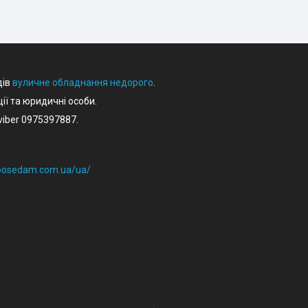
дів
вуличне обладнання недорого
.
ції та юридичні особи.
iber 0975397887.
eposedam.com.ua/ua/