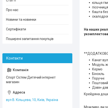
Статті
кільця гім
пісочниця
Про нас
башта без
скалодром
Новини та новинки
Сертифікати
На наших реа
укомплектова
Поширені запитання покупців
**ДОДАТКОВО
Канат ву
Модуль ж
Кермо
Бінокль
Спорт Сістем Дитячий інтернет
Поручні
магазин
Поштовий
Дзвін-дзв
Крейдяна дош
вул В. Кільцева, 10, Київ, Україна
Можливо, ви з