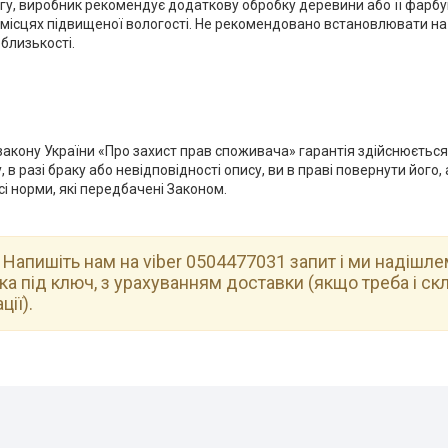
агу, виробник рекомендує додаткову обробку деревини або її фарб
місцях підвищеної вологості. Не рекомендовано встановлювати на 
близькості.
закону України «Про захист прав споживача» гарантія здійснюється
 в разі браку або невідповідності опису, ви в праві повернути його,
і норми, які передбачені Законом.
.
Напишіть нам на viber 0504477031 запит і ми надішл
а під ключ, з урахуванням доставки (якщо треба і ск
ії).