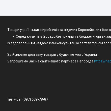
Товари українських виробників та відомих Європейських брен
Серед клієнтів є й роздрібні покупці та бюджетні організа
Із задоволенням надамо Вам консультацію за телефоном або v
Здійснюємо доставку товарів у будь-яке місто України!
Запрошуємо Вас на сайт нашого партнера Непоседа
https://n
тіл і viber (097) 539-78-87