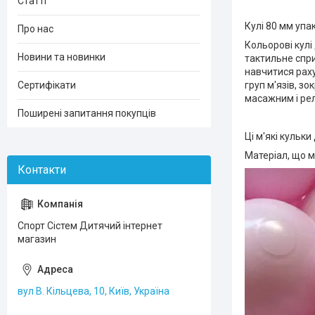
Статті
Кулі 80 мм упа
Про нас
Кольорові кул
Новини та новинки
тактильне спри
навчитися раху
груп м'язів, з
Сертифікати
масажним і ре
Поширені запитання покупців
Ці м'які кульк
Матеріал, що м
Спорт Сістем Дитячий інтернет
магазин
вул В. Кільцева, 10, Київ, Україна