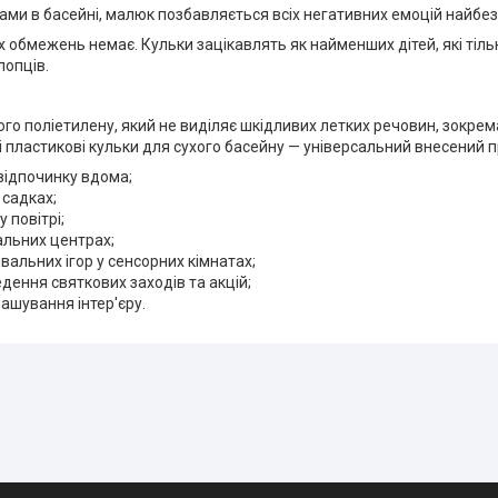
ами в басейні, малюк позбавляється всіх негативних емоцій найбе
х обмежень немає. Кульки зацікавлять як найменших дітей, які тіль
лопців.
ого поліетилену, який не виділяє шкідливих летких речовин, зокрема
кі пластикові кульки для сухого басейну — універсальний внесений п
і відпочинку вдома;
 садках;
 повітрі;
альних центрах;
вальних ігор у сенсорних кімнатах;
дення святкових заходів та акцій;
ашування інтер'єру.