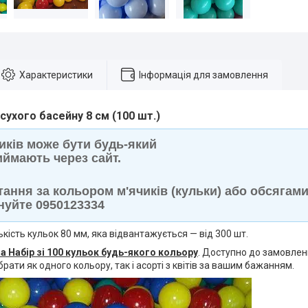
Характеристики
Інформація для замовлення
сухого басейну 8 см (100 шт.)
чиків може бути будь-який
иймають через сайт.
тання за кольором м'ячиків (кульки) або обсягами
уйте 0950123334
ькість кульок 80 мм, яка відвантажується — від 300 шт.
за Набір зі 100 кульок будь-якого кольору
. Доступно до замовленн
брати як одного кольору, так і асорті з квітів за вашим бажанням.