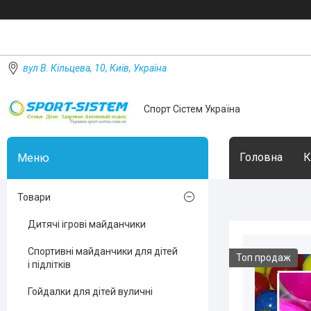
вул В. Кільцева, 10, Київ, Україна
Спорт Сістем Україна
Головна
К
Товари
Дитячі ігрові майданчики
Спортивні майданчики для дітей
Топ продаж
і підлітків
Гойдалки для дітей вуличні