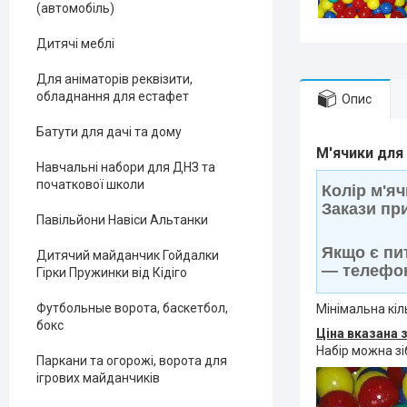
(автомобіль)
Дитячі меблі
Для аніматорів реквізити,
обладнання для естафет
Опис
Батути для дачі та дому
М'ячики для 
Навчальні набори для ДНЗ та
початкової школи
Колір м'я
Закази пр
Павільйони Навіси Альтанки
Якщо є пи
Дитячий майданчик Гойдалки
— телефон
Гірки Пружинки від Кідіго
Футбольные ворота, баскетбол,
Мінімальна кіл
бокс
Ціна вказана 
Набір можна зі
Паркани та огорожі, ворота для
ігрових майданчиків