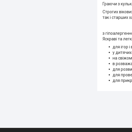
Граючи з кульк
Строгих вікови
так і старших х
з гіпоалергенн
Яскраві та лег
для ігор 
у дитячих
на свіжому
в розваж
для розви
для прове
для прикр