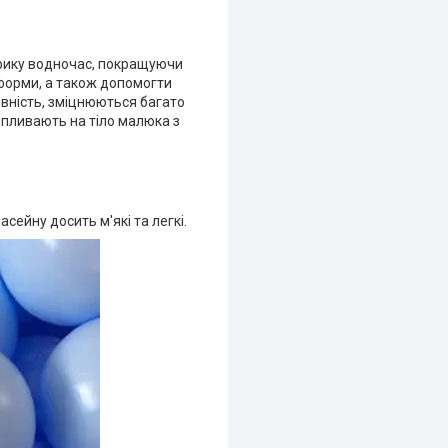
орику водночас, покращуючи
 форми, а також допомогти
ивність, зміцнюються багато
 впливають на тіло малюка з
сейну досить м'які та легкі.