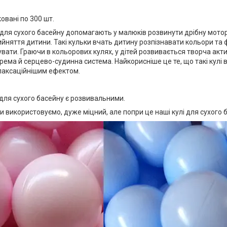
ковані по 300 шт.
і для сухого басейну допомагають у малюків розвинути дрібну мот
йняття дитини. Такі кульки вчать дитину розпізнавати кольори та
вати. Граючи в кольорових кулях, у дітей розвивається творча акт
окрема й серцево-судинна система. Найкорисніше це те, що такі кулі
лаксаційнішим ефектом.
и для сухого басейну є розвивальними.
и використовуємо, дуже міцний, але попри це наші кулі для сухого ба