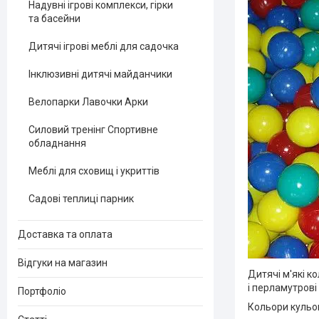
Надувні ігрові комплекси, гірки
та басейни
Дитячі ігрові меблі для садочка
Інклюзивні дитячі майданчики
Велопарки Лавочки Арки
Силовий тренінг Спортивне
обладнання
Меблі для сховищ і укриттів
Садові теплиці парник
Доставка та оплата
Відгуки на магазин
Дитячі м'які к
і перламутрові
Портфоліо
Кольори кульок: