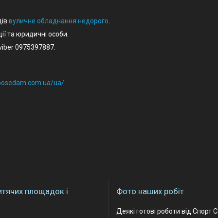
дів
вуличне обладнання недорого
.
ції та юридичні особи.
iber 0975397887.
eposedam.com.ua/ua/
итячих площадок і
Фото наших робіт
Деякі готові роботи від Спорт 