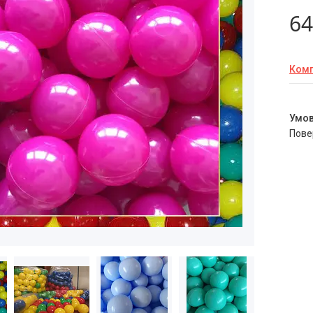
64
Комп
пов