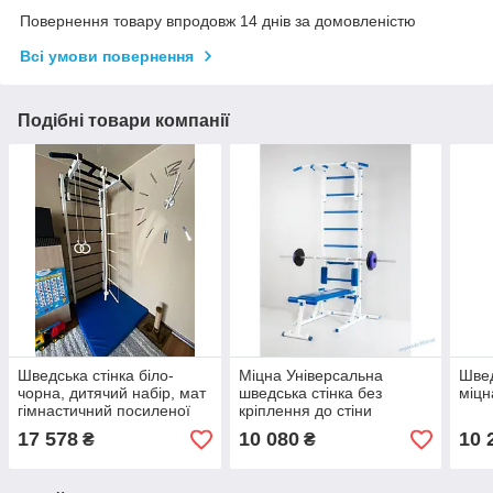
Повернення товару впродовж 14 днів за домовленістю
Всі умови повернення
Подібні товари компанії
Шведська стінка біло-
Міцна Універсальна
Швед
чорна, дитячий набір, мат
шведська стінка без
міцн
гімнастичний посиленої
кріплення до стіни
конструкції – спортивне
17 578
10 080
10 
₴
₴
обладнання