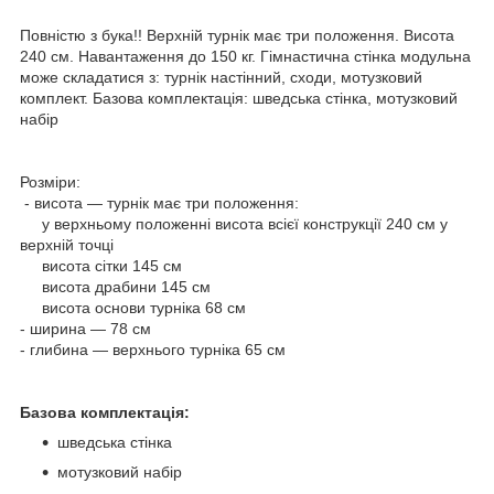
Повністю з бука!! Верхній турнік має три положення. Висота
240 см. Навантаження до 150 кг. Гімнастична стінка модульна
може складатися з: турнік настінний, сходи, мотузковий
комплект. Базова комплектація: шведська стінка, мотузковий
набір
Розміри:
- висота — турнік має три положення:
у верхньому положенні висота всієї конструкції 240 см у
верхній точці
висота сітки 145 см
висота драбини 145 см
висота основи турніка 68 см
- ширина — 78 см
- глибина — верхнього турніка 65 см
Базова комплектація:
шведська стінка
мотузковий набір