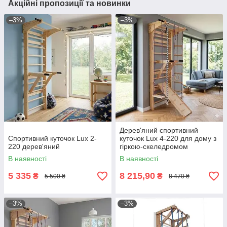
Акційні пропозиції та новинки
–3%
–3%
Дерев'яний спортивний
Спортивний куточок Lux 2-
куточок Lux 4-220 для дому з
220 дерев'яний
гіркою-скеледромом
В наявності
В наявності
5 335
8 215,90
₴
₴
5 500 ₴
8 470 ₴
–3%
–3%