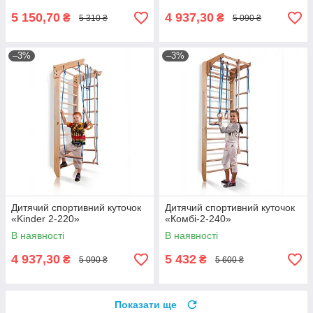
5 150,70
4 937,30
₴
₴
5 310 ₴
5 090 ₴
–3%
–3%
Дитячий спортивний куточок
Дитячий спортивний куточок
«Kinder 2-220»
«Комбі-2-240»
В наявності
В наявності
4 937,30
5 432
₴
₴
5 090 ₴
5 600 ₴
Показати ще