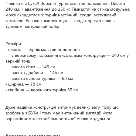
Повністю з бука!! Верхній турнік має три положення. Висота
240 см. Навантаження до 150 кг. Гімнастична стінка модульна
може складатися з: турнік настінний, сходи, мотузковий
комплект. Базова комплектація — гладіаторська сітка з
турніком, мотузковий набір
Розміри:
- висота — турнік має три положення:
у верхньому положенні висота всієї конструкції — 240 см у
верхній точці
висота сітки — 145 см
висота драбини — 145 см
висота основи турніка — 68 см
- ширина — 78 см
- глибина — верхнього турніка 65 см
Дуже надійна конструкція витримує велику вагу, тому що
зроблена з БУКа і тому має витончений вигляд!! Фото
варіантів комплектації гімнастичної стінки модульної