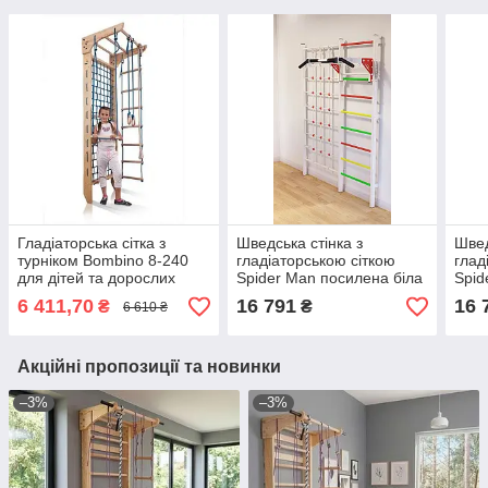
Гладіаторська сітка з
Шведська стінка з
Швед
турніком Bombino 8-240
гладіаторською сіткою
глад
для дітей та дорослих
Spider Man посилена біла
Spid
+ різнокольорові сходи –
– сп
6 411,70
16 791
16 
₴
₴
6 610 ₴
спортивне обладнання
Акційні пропозиції та новинки
–3%
–3%