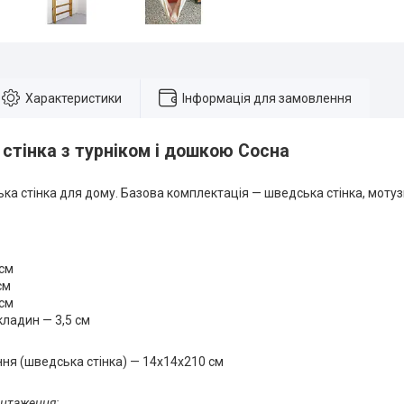
Характеристики
Інформація для замовлення
стінка з турніком і дошкою Сосна
а стінка для дому. Базова комплектація — шведська стінка, мотузк
 см
см
 см
кладин — 3,5 см
ня (шведська стінка) — 14х14х210 см
антаження: