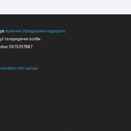
дів
вуличне обладнання недорого
.
ції та юридичні особи.
iber 0975397887.
eposedam.com.ua/ua/