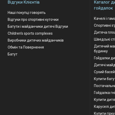
Відгуки Клієнтів
Каталог д
гойдалок
Наші покупці говорять
Качелі і гам
Відгуки про спортивні куточки
Спортивні і
Батути і майданчики дитячі Відгуки
Дитяча площ
Children's sports complexes
Шведські ст
Виробники дитячих майданчиків
Дитячий ма
Обмін та Повернення
будинку
Батут
Гойдалки ди
Дитячі май
Сухий басей
Купити бату
Постачальни
Гойдалка гн
Купити дитя
Каруселі ди
Купити гірк