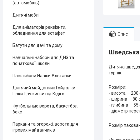
(автомобіль)
Дитячі меблі
Для аніматорів реквізити,
обладнання для естафет
Опис
Батути для дачі та дому
Шведська 
Навчальні набори для ДНЗ та
початкової школи
Дитяча шведськ
турнік.
Павільйони Навіси Альтанки
Розміри:
Дитячий майданчик Гойдалки
- висота — 230
Гірки Пружинки від Кідіго
- ширина — 80 
- глибина — 55
Футбольные ворота, баскетбол,
- діаметр пере
бокс
Паркани та огорожі, ворота для
Розмір пакован
ігрових майданчиків
Допустимі нав