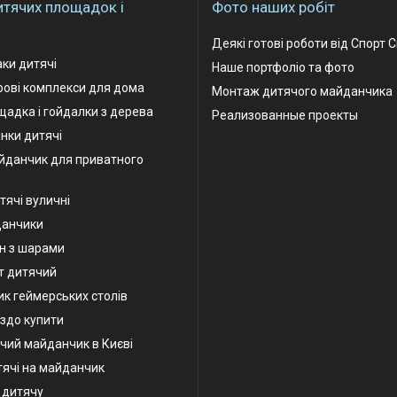
итячих площадок і
Фото наших робіт
Деякі готові роботи від Спорт 
аки дитячі
Наше портфоліо та фото
грові комплекси для дома
Монтаж дитячого майданчика
адка і гойдалки з дерева
Реализованные проекты
інки дитячі
йданчик для приватного
тячі вуличні
данчики
н з шарами
т дитячий
к геймерських столів
іздо купити
чий майданчик в Києві
тячі на майданчик
у дитячу