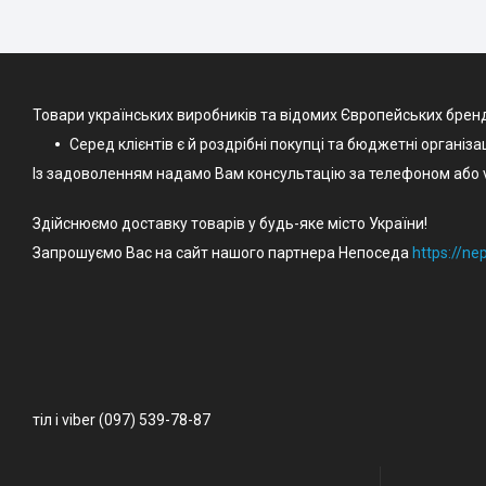
Товари українських виробників та відомих Європейських брен
Серед клієнтів є й роздрібні покупці та бюджетні організа
Із задоволенням надамо Вам консультацію за телефоном або v
Здійснюємо доставку товарів у будь-яке місто України!
Запрошуємо Вас на сайт нашого партнера Непоседа
https://n
тіл і viber (097) 539-78-87