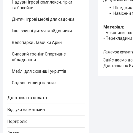
Надувні ігрові комплекси, гірки
Шведська 
та басейни
Навісний 
Дитячі ігрові меблі для садочка
Матеріал:
Інклюзивні дитячі майданчики
- Боковини - с
- Перекладини 
Велопарки Лавочки Арки
Гамачок купуєть
Силовий тренінг Спортивне
обладнання
Здійснюємо до
Доставка по К
Меблі для сховищ і укриттів
Садові теплиці парник
Доставка та оплата
Відгуки на магазин
Портфоліо