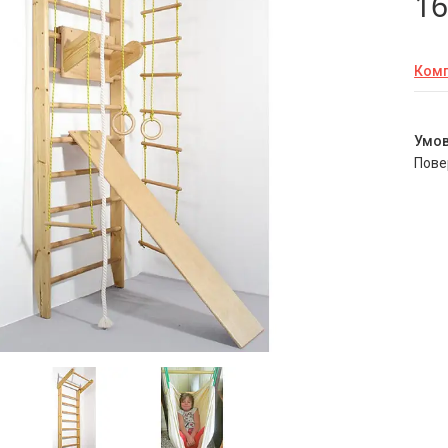
16
Комп
пов