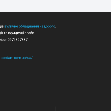
дів
вуличне обладнання недорого
.
ції та юридичні особи.
iber 0975397887.
eposedam.com.ua/ua/