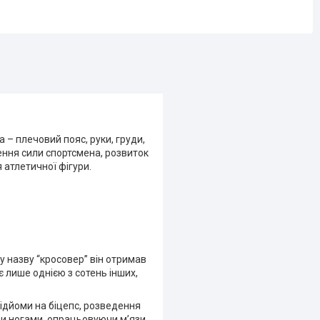
 – плечовий пояс, руки, груди,
ення сили спортсмена, розвиток
 атлетичної фігури.
 назву “кросовер” він отримав
є лише однією з сотень інших,
підйоми на біцепс, розведення
ди ногами, опрацьовуючи м’язи