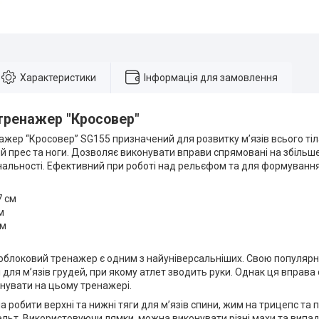
Характеристики
Інформація для замовлення
тренажер "Кросовер"
жер “Кросовер” SG155 призначений для розвитку м’язів всього тіла
й прес та ноги. Дозволяє виконувати вправи спрямовані на збільш
нальності. Ефективний при роботі над рельєфом та для формування
7 см
м
см
блоковий тренажер є одним з найуніверсальніших. Свою популярну
 для м’язів грудей, при якому атлет зводить руки. Однак ця вправа 
нувати на цьому тренажері.
 робити верхні та нижні тяги для м’язів спини, жим на трицепс та 
ельт. Використовуючи лямки, можна виконувати різні махи та випа