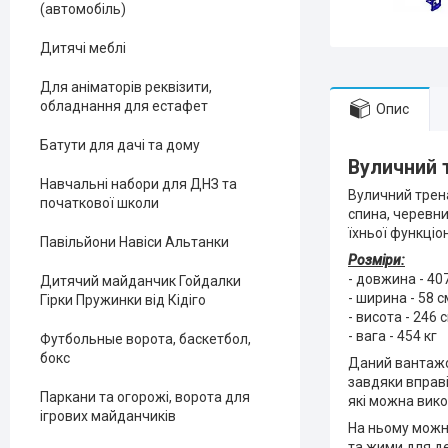
(автомобіль)
Дитячі меблі
Для аніматорів реквізити,
обладнання для естафет
Опис
Батути для дачі та дому
Вуличний 
Навчальні набори для ДНЗ та
Вуличний трена
початкової школи
спина, черевни
їхньої функціо
Павільйони Навіси Альтанки
Розміри:
- довжина - 40
Дитячий майданчик Гойдалки
- ширина - 58 с
Гірки Пружинки від Кідіго
- висота - 246 
- вага - 454 кг
Футбольные ворота, баскетбол,
бокс
Даний вантажо
завдяки вправі
Паркани та огорожі, ворота для
які можна вико
ігрових майданчиків
На ньому можна
та жими для д