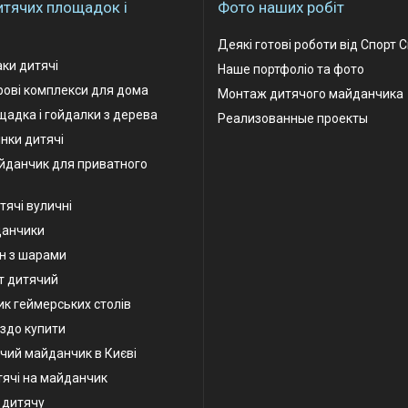
итячих площадок і
Фото наших робіт
Деякі готові роботи від Спорт 
аки дитячі
Наше портфоліо та фото
грові комплекси для дома
Монтаж дитячого майданчика
адка і гойдалки з дерева
Реализованные проекты
інки дитячі
йданчик для приватного
тячі вуличні
данчики
н з шарами
т дитячий
к геймерських столів
іздо купити
чий майданчик в Києві
тячі на майданчик
у дитячу