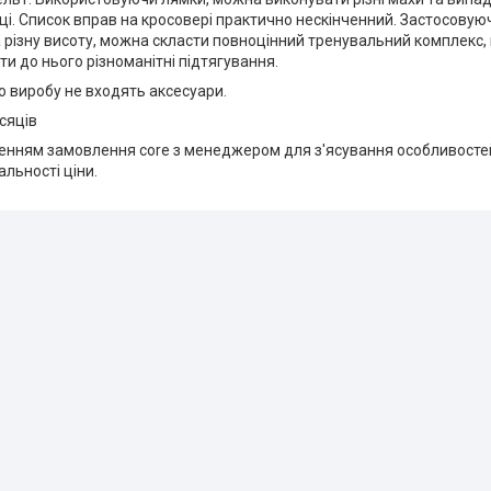
иці. Список вправ на кросовері практично нескінченний. Застосовуюч
а різну висоту, можна скласти повноцінний тренувальний комплекс, 
и до нього різноманітні підтягування.
 виробу не входять аксесуари.
ісяців
нням замовлення core з менеджером для з'ясування особливостей 
альності ціни.