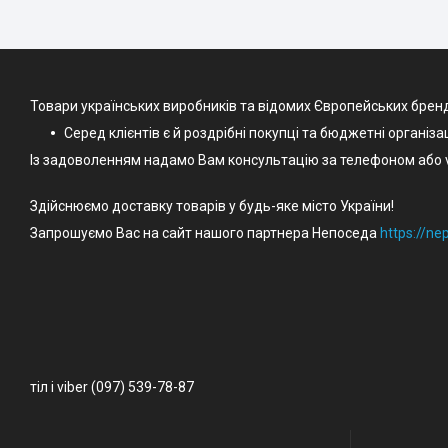
Товари українських виробників та відомих Європейських брен
Серед клієнтів є й роздрібні покупці та бюджетні організа
Із задоволенням надамо Вам консультацію за телефоном або v
Здійснюємо доставку товарів у будь-яке місто України!
Запрошуємо Вас на сайт нашого партнера Непоседа
https://n
тіл і viber (097) 539-78-87