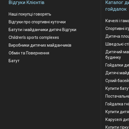
Відгуки Клієнтів
Каталог д
гойдалок
Наші покупці говорять
Качелі і гам
Відгуки про спортивні куточки
Спортивні і
Батути і майданчики дитячі Відгуки
Дитяча площ
Children's sports complexes
Шведські ст
Виробники дитячих майданчиків
Дитячий ма
Обмін та Повернення
будинку
Батут
Гойдалки ди
Дитячі май
Сухий басей
Купити бату
Постачальни
Гойдалка гн
Купити дитя
Каруселі ди
Купити гірк