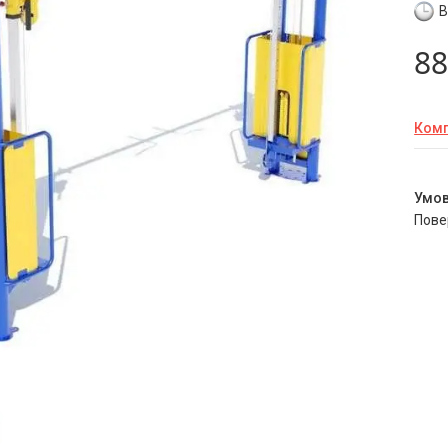
В
88
Комп
пов