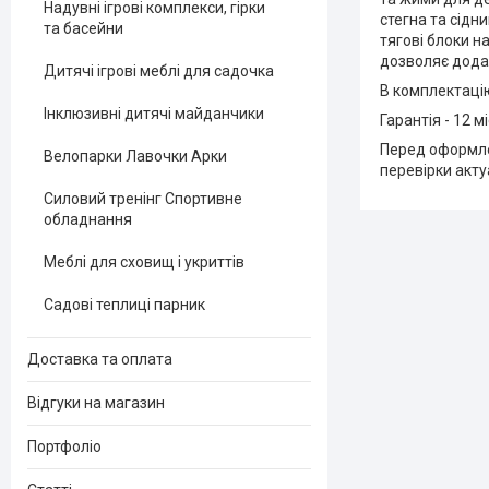
Надувні ігрові комплекси, гірки
стегна та сідн
та басейни
тягові блоки н
дозволяє додат
Дитячі ігрові меблі для садочка
В комплектацію
Інклюзивні дитячі майданчики
Гарантія - 12 м
Перед оформле
Велопарки Лавочки Арки
перевірки акту
Силовий тренінг Спортивне
обладнання
Меблі для сховищ і укриттів
Садові теплиці парник
Доставка та оплата
Відгуки на магазин
Портфоліо