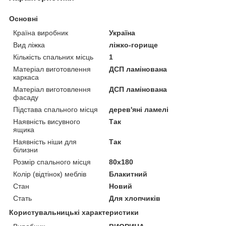
Основні
Країна виробник
Україна
Вид ліжка
ліжко-горище
Кількість спальних місць
1
Матеріал виготовлення
ДСП ламінована
каркаса
Матеріал виготовлення
ДСП ламінована
фасаду
Підстава спального місця
дерев'яні ламелі
Наявність висувного
Так
ящика
Наявність ніши для
Так
білизни
Розмір спального місця
80х180
Колір (відтінок) меблів
Блакитний
Стан
Новий
Стать
Для хлопчиків
Користувальницькі характеристики