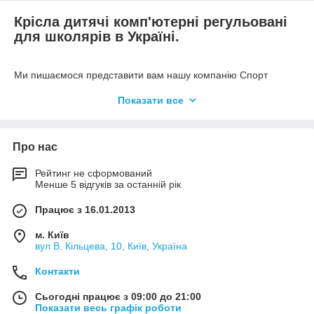
Крісла дитячі комп'ютерні регульовані
для школярів в Україні.
Ми пишаємося представити вам нашу компанію Спорт
Систем та продукцію – дитячі комп'ютерні ергономічні крісла,
Показати все
які стануть чудовим рішенням для ваших дітей та підкреслять
інтер'єр кімнати.
У нас є різноманітні дитячі комп'ютерні ергономічні крісла,
Про нас
спроектовані з особливою турботою про комфорт і безпеку
дітей. Наші крісла не тільки забезпечують надійну підтримку
Рейтинг не сформований
для спини, знімають навантаження на коліна, а й є стильним
Менше 5 відгуків за останній рік
доповненням до інтер'єру дитячої кімнати.
Ми гарантуємо, що всі наші крісла виготовлені із
Працює з 16.01.2013
високоякісних матеріалів та мають міцну конструкцію,
забезпечуючи тривалий термін служби на весь термін
м. Київ
експлуатації. Завдяки різноманітності моделей з
вул В. Кільцева, 10, Київ, Україна
підлокітниками або без, зі знімними чохлами або підніжкою
Контакти
для зручності використання низькими дітками, наші крісла
стають не тільки зручними, але й практичними у використанні
Сьогодні працює з 09:00 до 21:00
в домашніх умовах школярами будь-якого віку та ваги.
Показати весь графік роботи