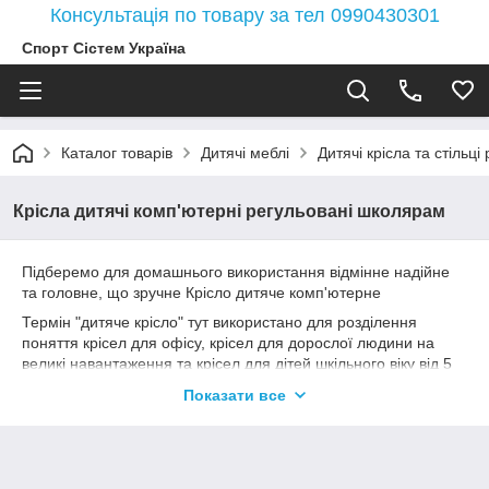
Консультація по товару за тел 0990430301
Спорт Сістем Україна
Каталог товарів
Дитячі меблі
Дитячі крісла та стільці
Крісла дитячі комп'ютерні регульовані школярам
Підберемо для домашнього використання відмінне надійне
та головне, що зручне Крісло дитяче комп'ютерне
Термін "дитяче крісло" тут використано для розділення
поняття крісел для офісу, крісел для дорослої людини на
великі навантаження та крісел для дітей шкільного віку від 5
до 18 років. Саме ці крісла відрізняються високою якістю,
Показати все
безпекою, функціями регулювання за безліччю параметрів,
щоб воно підлаштовувалося за зростанням та комплекцією
школяра і не відволікало вдома від виконання уроків.