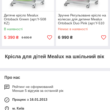
Дитяче крісло Mealux
Зручне Регульоване крісло на
Ortoback Green (арт.Y-508
колесах для дитини Mealux
KZ)
Ortoback Duo Pink (арт.Y-510
KP)
В наявності
Немає в наявності
5 390
6 990
₴
₴
6 690 ₴
Крісла для дітей Mealux на шкільний вік
Про нас
Рейтинг не сформований
Менше 5 відгуків за останній рік
Працює з 16.01.2013
м. Київ