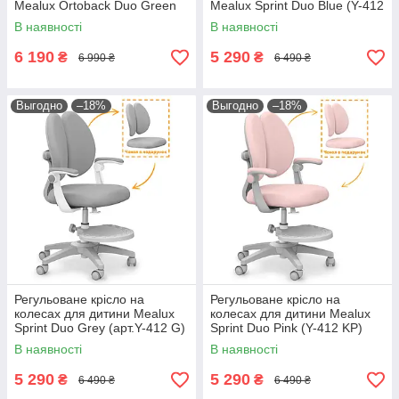
Mealux Ortoback Duo Green
Mealux Sprint Duo Blue (Y-412
(арт.Y-510 KZ)
KBL) підлокітники
В наявності
В наявності
6 190
5 290
₴
₴
6 990 ₴
6 490 ₴
Выгодно
–18%
Выгодно
–18%
Регульоване крісло на
Регульоване крісло на
колесах для дитини Mealux
колесах для дитини Mealux
Sprint Duo Grey (арт.Y-412 G)
Sprint Duo Pink (Y-412 KP)
з підлокітниками
колір пудра для дівчаток
В наявності
В наявності
5 290
5 290
₴
₴
6 490 ₴
6 490 ₴