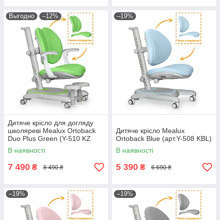
Выгодно
–12%
–19%
Дитяче крісло для догляду
школяреві Mealux Ortoback
Дитяче крісло Mealux
Duo Plus Green (Y-510 KZ
Ortoback Blue (арт.Y-508 KBL)
Plus) з підлокітниками
В наявності
В наявності
7 490
5 390
₴
₴
8 490 ₴
6 690 ₴
–19%
–19%