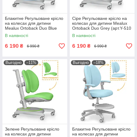
Блакитне Регульоване крісло
Сіре Регульоване крісло на
на колесах для дитини
колесах для дитини Mealux
Mealux Ortoback Duo Blue
Ortoback Duo Grey (арт.Y-510
(арт.Y-510 KBL)
G)
В наявності
В наявності
6 190
6 190
₴
₴
6 990 ₴
6 990 ₴
Выгодно
–11%
Выгодно
–18%
Зелене Регульоване крісло
Блакитне Регульоване крісло
на колесах для дитини
на колесах для дитини