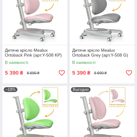
Дитяче крісло Mealux
Дитяче крісло Mealux
Ortoback Pink (арт.Y-508 KP)
Ortoback Grey (арт.Y-508 G)
В наявності
В наявності
5 390
5 390
₴
₴
6 690 ₴
6 690 ₴
–19%
Выгодно